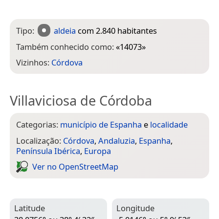
Tipo:
aldeia
com 2.840 habitantes
Também conhecido como:
«
14073
»
Vizinhos:
Córdova
Villaviciosa de Córdoba
Categorias:
município de Espanha
e
localidade
Localização:
Córdova
,
Andaluzia
,
Espanha
,
Península Ibérica
,
Europa
Ver no Open­Street­Map
Latitude
Longitude