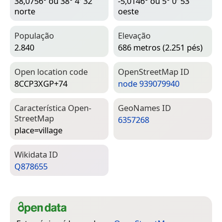
38,0756° ou 38° 4′ 32″
-5,0146° ou 5° 0′ 53″
norte
oeste
População
Elevação
2.840
686 metros (2.251 pés)
Open location code
Open­Street­Map ID
8CCP3XGP+74
node 939079940
Característica Open­
Geo­Names ID
Street­Map
6357268
place=­village
Wiki­data ID
Q878655