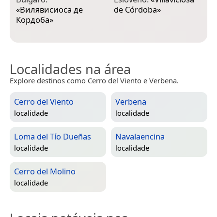
«
Вилявисиоса де
de Córdoba
»
d
Кордоба
»
Localidades na área
Explore destinos como Cerro del Viento e Verbena.
Cerro del Viento
Verbena
localidade
localidade
Loma del Tío Dueñas
Navalaencina
localidade
localidade
Cerro del Molino
localidade