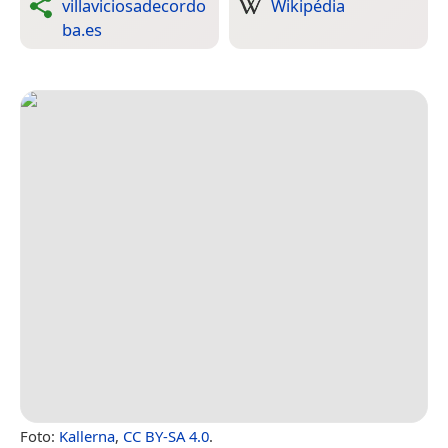
villaviciosadecordo
Wikipédia
ba.es
Foto:
Kallerna
,
CC BY-SA 4.0
.