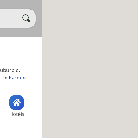
subúrbio.
e de
Parque
Hotéis