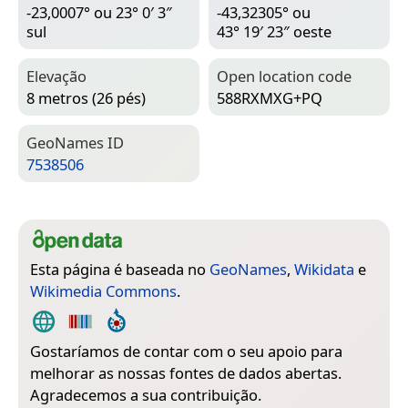
-23,0007° ou 23° 0′ 3″
-43,32305° ou
sul
43° 19′ 23″ oeste
Elevação
Open location code
8 metros (26 pés)
588RXMXG+PQ
Geo­Names ID
7538506
Esta página é baseada no
GeoNames
,
Wikidata
e
Wikimedia Commons
.
Gostaríamos de contar com o seu apoio para
melhorar as nossas fontes de dados abertas.
Agradecemos a sua contribuição.