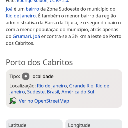
Foto:
Rodrigo Soldon
,
CC BY 2.0
.
Joá
é um
bairro
da Zona Sudoeste do município do
Rio de Janeiro
. É também o menor bairro da região
administrativa da Barra da Tijuca, e o segundo bairro
com a menor população do município, atrás apenas
do
Grumari
.
Joá
encontra-se a 3½ km a leste de Porto
dos Cabritos.
Porto dos Cabritos
Tipo:
localidade
Localização:
Rio de Janeiro
,
Grande Rio
,
Rio de
Janeiro
,
Sudeste
,
Brasil
,
América do Sul
Ver no Open­Street­Map
Latitude
Longitude