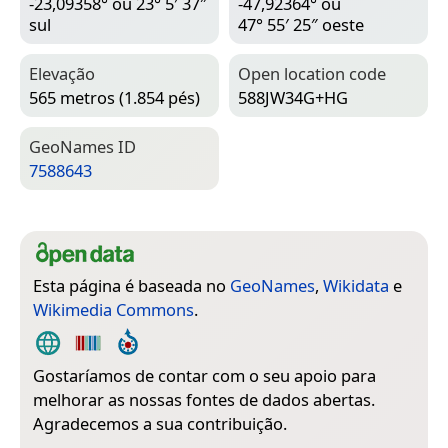
-23,09358° ou 23° 5′ 37″
-47,92364° ou
sul
47° 55′ 25″ oeste
Elevação
Open location code
565 metros (1.854 pés)
588JW34G+HG
Geo­Names ID
7588643
Esta página é baseada no
GeoNames
,
Wikidata
e
Wikimedia Commons
.
Gostaríamos de contar com o seu apoio para
melhorar as nossas fontes de dados abertas.
Agradecemos a sua contribuição.