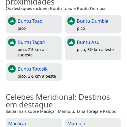
proximidades
Os destaques incluem Buntu Toao e Buntu Dumbia.
Buntu Toao
Buntu Dumbia
pico
pico
Buntu Tagari
Buntu Asu
pico, 2½ km a
pico, 3½ km a leste
sudeste
Buntu Totosik
pico, 3½ km a oeste
Celebes Meridional
: Destinos
em destaque
Saiba mais sobre Macáçar, Mamuju, Tana Toraja e Palopo.
Macáçar
Mamuju