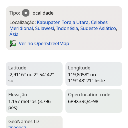
Tipo:
localidade
Localização:
Kabupaten Toraja Utara
,
Celebes
Meridional
,
Sulawesi
,
Indonésia
,
Sudeste Asiático
,
Ásia
Ver no Open­Street­Map
Latitude
Longitude
-2,9116° ou 2° 54′ 42″
119,8058° ou
sul
119° 48′ 21″ leste
Elevação
Open location code
1.157 metros (3.796
6P9X3RQ4+98
pés)
Geo­Names ID