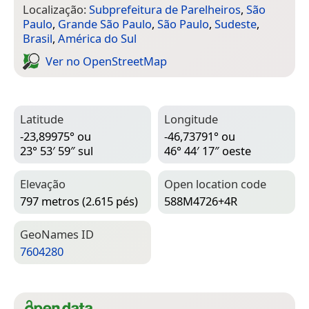
Localização:
Subprefeitura de Parelheiros
,
São
Paulo
,
Grande São Paulo
,
São Paulo
,
Sudeste
,
Brasil
,
América do Sul
Ver no Open­Street­Map
Latitude
Longitude
-23,89975° ou
-46,73791° ou
23° 53′ 59″ sul
46° 44′ 17″ oeste
Elevação
Open location code
797 metros (2.615 pés)
588M4726+4R
Geo­Names ID
7604280