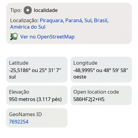
Tipo:
localidade
Localização:
Piraquara
,
Paraná
,
Sul
,
Brasil
,
América do Sul
Ver no Open­Street­Map
Latitude
Longitude
-25,5186° ou 25° 31′ 7″
-48,9995° ou 48° 59′ 58″
sul
oeste
Elevação
Open location code
950 metros (3.117 pés)
586HF2J2+H5
Geo­Names ID
7692254