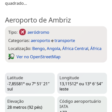
quadrado…
Aeroporto de Ambriz
Tipo:
aeródromo
Categorias:
aeroporto
e
transporte
Localização:
Bengo
,
Angola
,
África Central
,
África
Ver no Open­Street­Map
Latitude
Longitude
-7,85581° ou 7° 51′ 21″
13,11512° ou 13° 6′ 54″
sul
leste
Elevação
Código aeroportuário
IATA
28 metros (92 pés)