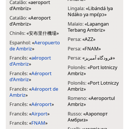
Catalão:
«
aeroport
d’Ambriz
»
Lingala:
«
Libándá lya
Ndáko ya mpɛ́pɔ
»
Catalão:
«
Aeroport
d’Ambriz
»
Malaio:
«
Lapangan
Terbang Ambriz
»
Chinês:
«
安布里什機場
»
Persa:
«
AZZ
»
Espanhol:
«
Aeropuerto
de Ambriz
»
Persa:
«
FNAM
»
Francês:
«
aéroport
Persa:
«
فرودگاه آمبریز
»
d’Ambriz
»
Polonês:
«
Port lotniczy
Francês:
«
Aéroport
Ambriz
»
d’Ambriz
»
Polonês:
«
Port Lotniczy
Francês:
«
Aéroport de
Ambriz
»
Ambriz
»
Romeno:
«
Aeroportul
Francês:
«
Aéroport
»
Ambriz
»
Francês:
«
Airport
»
Russo:
«
Аэропорт
Амбриз
»
Francês:
«
FNAM
»
Suaíli:
«
uwanja wa