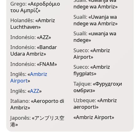
Grego:
«
Αεροδρόμιο
ndege wa Ambriz
»
του Αμπρίζ
»
Suaíli:
«
Uwanja wa
Holandês:
«
Ambriz
ndege wa Ambriz
»
Luchthaven
»
Suaíli:
«
uwanja wa
Indonésio:
«
AZZ
»
ndege
»
Indonésio:
«
Bandar
Sueco:
«
Ambriz
Udara Ambriz
»
Airport
»
Indonésio:
«
FNAM
»
Sueco:
«
Ambriz
flygplats
»
Inglês:
«
Ambriz
Airport
»
Tajique:
«
Фурудгоҳи
омбриз
»
Inglês:
«
AZZ
»
Uzbeque:
«
Ambriz
Italiano:
«
Aeroporto di
aeroporti
»
Ambriz
»
«
Ambriz Airport
»
Japonês:
«
アンブリス空
港
»