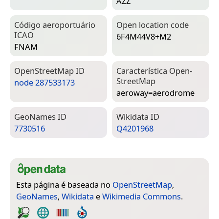
AZZ
Código aeroportuário
Open location code
ICAO
6F4M44V8+M2
FNAM
Open­Street­Map ID
Característica Open­
Street­Map
node 287533173
aeroway=­aerodrome
Geo­Names ID
Wiki­data ID
7730516
Q4201968
Esta página é baseada no
OpenStreetMap
,
GeoNames
,
Wikidata
e
Wikimedia Commons
.