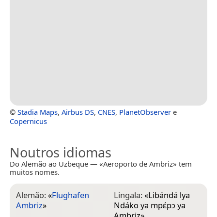
©
Stadia Maps
,
Airbus DS
,
CNES
,
PlanetObserver
e
Copernicus
Noutros idiomas
Do Alemão ao Uzbeque — «Aeroporto de Ambriz» tem
muitos nomes.
Alemão:
«
Flughafen
Lingala:
«
Libándá lya
Ambriz
»
Ndáko ya mpɛ́pɔ ya
Ambriz
»