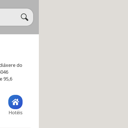
diáxere do
3046
e 95,6
Hotéis