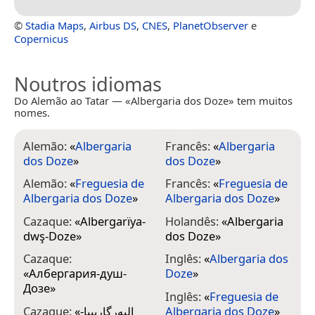
©
Stadia Maps
,
Airbus DS
,
CNES
,
PlanetObserver
e
Copernicus
Noutros idiomas
Do Alemão ao Tatar — «Albergaria dos Doze» tem muitos
nomes.
Alemão:
«
Albergaria
Francês:
«
Albergaria
dos Doze
»
dos Doze
»
Alemão:
«
Freguesia de
Francês:
«
Freguesia de
Albergaria dos Doze
»
Albergaria dos Doze
»
Cazaque:
«
Albergarïya-
Holandês:
«
Albergaria
dwş-Doze
»
dos Doze
»
Cazaque:
Inglês:
«
Albergaria dos
«
Албергария-душ-
Doze
»
Дозе
»
Inglês:
«
Freguesia de
Cazaque:
«
البەرگارىييا-
Albergaria dos Doze
»