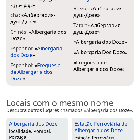
دۋش-دوزە
»
Russo:
«
Албергария-
cha:
«
Албергария-
душ-Дозе
»
душ-Дозе
»
Tatar:
«
Албергария-
Chinês:
«
Albergaria dos
душ-Дозе
»
Doze
»
«
Albergaria dos Doze
»
Espanhol:
«
Albergaria
«
Albergaria Dos Doze
»
dos Doze
»
«
Freguesia de
Espanhol:
«
Freguesia
Albergaria dos Doze
»
de Albergaria dos
Doze
»
Locais com o mesmo nome
Descubra outros lugares chamados «Albergaria dos Doze».
Albergaria dos Doze
Estação Ferroviária de
Albergaria dos Doze
localidade,
Pombal,
Portugal
estação ferroviária,