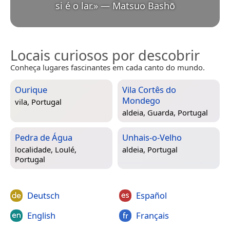
si é o lar.
»
—
Matsuo Bashō
Locais curiosos por descobrir
Conheça lugares fascinantes em cada canto do mundo.
Ourique
Vila Cortês do
Mondego
vila,
Portugal
aldeia,
Guarda, Portugal
Pedra de Água
Unhais-o-Velho
localidade,
Loulé,
aldeia,
Portugal
Portugal
Deutsch
Español
English
Français