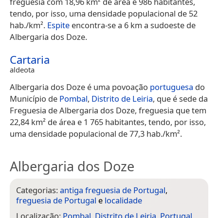
freguesia com 18,96 km² de área e 986 habitantes,
tendo, por isso, uma densidade populacional de 52
hab./km².
Espite
encontra-se a 6 km a sudoeste de
Albergaria dos Doze.
Cartaria
aldeota
Albergaria dos Doze é uma povoação
portuguesa
do
Município de
Pombal
,
Distrito de Leiria
, que é sede da
Freguesia de Albergaria dos Doze, freguesia que tem
22,84 km² de área e 1 765 habitantes, tendo, por isso,
uma densidade populacional de 77,3 hab./km².
Albergaria dos Doze
Categorias:
antiga freguesia de Portugal
,
freguesia de Portugal
e
localidade
Localização:
Pombal
,
Distrito de Leiria
,
Portugal
,