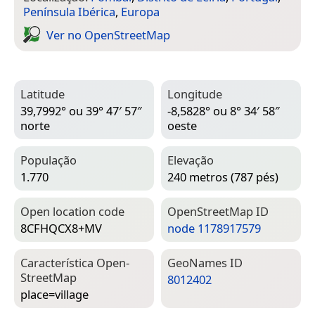
Península Ibérica
,
Europa
Ver no Open­Street­Map
Latitude
Longitude
39,7992° ou 39° 47′ 57″
-8,5828° ou 8° 34′ 58″
norte
oeste
População
Elevação
1.770
240 metros (787 pés)
Open location code
Open­Street­Map ID
8CFHQCX8+MV
node 1178917579
Característica Open­
Geo­Names ID
Street­Map
8012402
place=­village