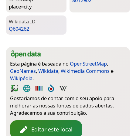
8012902
place=­city
Wiki­data ID
Q604262
Esta página é baseada no
OpenStreetMap
,
GeoNames
,
Wikidata
,
Wikimedia Commons
e
Wikipédia
.
Gostaríamos de contar com o seu apoio para
melhorar as nossas fontes de dados abertas.
Agradecemos a sua contribuição.
Editar este local