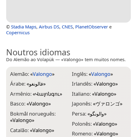
©
Stadia Maps
,
Airbus DS
,
CNES
,
PlanetObserver
e
Copernicus
Noutros idiomas
Do Alemão ao Volapük — «Valongo» tem muitos nomes.
Alemão:
«
Valongo
»
Inglês:
«
Valongo
»
Árabe:
«
فالونغو
»
Irlandês:
«
Valongo
»
Armênio:
«
Վալոնգու
»
Italiano:
«
Valongo
»
Basco:
«
Valongo
»
Japonês:
«
ヴァロンゴ
»
Bokmål norueguês:
Persa:
«
والونگو
»
«
Valongo
»
Polonês:
«
Valongo
»
Catalão:
«
Valongo
»
Romeno:
«
Valongo
»