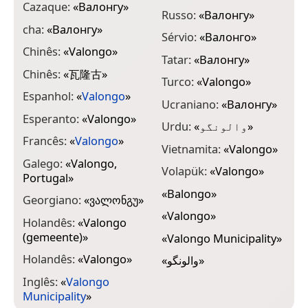
Cazaque:
«
Валонгу
»
Russo:
«
Валонгу
»
cha:
«
Валонгу
»
Sérvio:
«
Валонго
»
Chinês:
«
Valongo
»
Tatar:
«
Валонгу
»
Chinês:
«
瓦隆古
»
Turco:
«
Valongo
»
Espanhol:
«
Valongo
»
Ucraniano:
«
Валонгу
»
Esperanto:
«
Valongo
»
Urdu:
«
والونگو
»
Francês:
«
Valongo
»
Vietnamita:
«
Valongo
»
Galego:
«
Valongo,
Volapük:
«
Valongo
»
Portugal
»
«
Balongo
»
Georgiano:
«
ვალონგუ
»
«
Valongo
»
Holandês:
«
Valongo
(gemeente)
»
«
Valongo Municipality
»
Holandês:
«
Valongo
»
«
والونگو
»
Inglês:
«
Valongo
Municipality
»