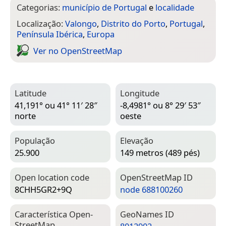
Categorias:
município de Portugal
e
localidade
Localização:
Valongo
,
Distrito do Porto
,
Portugal
,
Península Ibérica
,
Europa
Ver no Open­Street­Map
Latitude
Longitude
41,191° ou 41° 11′ 28″
-8,4981° ou 8° 29′ 53″
norte
oeste
População
Elevação
25.900
149 metros (489 pés)
Open location code
Open­Street­Map ID
8CHH5GR2+9Q
node 688100260
Característica Open­
Geo­Names ID
Street­Map