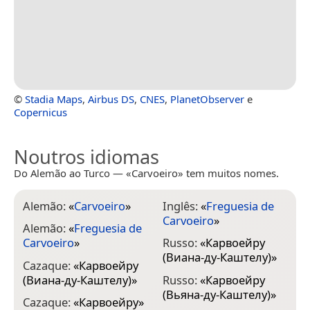
©
Stadia Maps
,
Airbus DS
,
CNES
,
PlanetObserver
e
Copernicus
Noutros idiomas
Do Alemão ao Turco — «Carvoeiro» tem muitos nomes.
Alemão:
«
Carvoeiro
»
Inglês:
«
Freguesia de
Carvoeiro
»
Alemão:
«
Freguesia de
Carvoeiro
»
Russo:
«
Карвоейру
(Виана-ду-Каштелу)
»
Cazaque:
«
Карвоейру
(Виана-ду-Каштелу)
»
Russo:
«
Карвоейру
(Вьяна-ду-Каштелу)
»
Cazaque:
«
Карвоейру
»