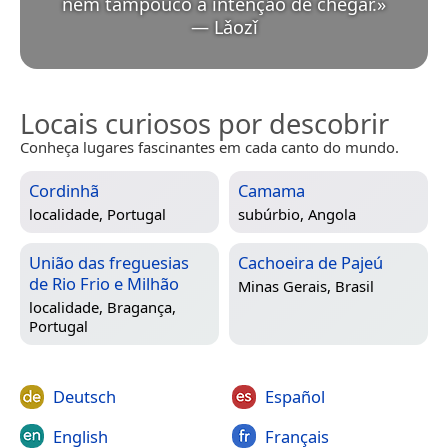
nem tampouco a intenção de chegar.
»
—
Lǎozǐ
Locais curiosos por descobrir
Conheça lugares fascinantes em cada canto do mundo.
Cordinhã
Camama
localidade,
Portugal
subúrbio,
Angola
União das freguesias
Cachoeira de Pajeú
de Rio Frio e Milhão
Minas Gerais, Brasil
localidade,
Bragança,
Portugal
Deutsch
Español
English
Français