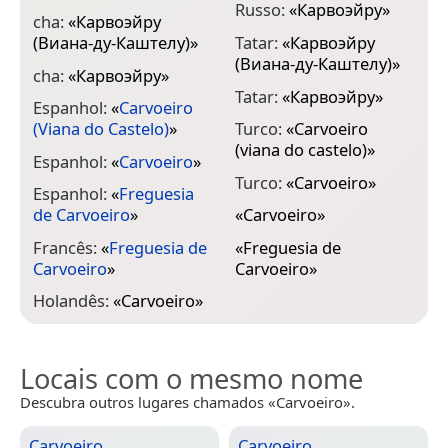
Russo:
«
Карвоэйру
»
cha:
«
Карвоэйру
(Виана-ду-Каштелу)
»
Tatar:
«
Карвоэйру
(Виана-ду-Каштелу)
»
cha:
«
Карвоэйру
»
Tatar:
«
Карвоэйру
»
Espanhol:
«
Carvoeiro
(Viana do Castelo)
»
Turco:
«
Carvoeiro
(viana do castelo)
»
Espanhol:
«
Carvoeiro
»
Turco:
«
Carvoeiro
»
Espanhol:
«
Freguesia
de Carvoeiro
»
«
Carvoeiro
»
Francês:
«
Freguesia de
«
Freguesia de
Carvoeiro
»
Carvoeiro
»
Holandês:
«
Carvoeiro
»
Locais com o mesmo nome
Descubra outros lugares chamados «Carvoeiro».
Carvoeiro
Carvoeiro