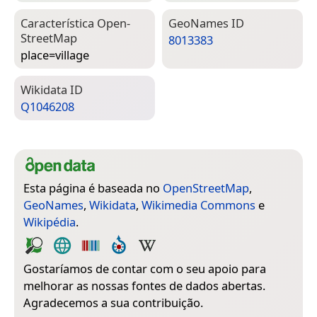
Característica Open­
Geo­Names ID
Street­Map
8013383
place=­village
Wiki­data ID
Q1046208
Esta página é baseada no
OpenStreetMap
,
GeoNames
,
Wikidata
,
Wikimedia Commons
e
Wikipédia
.
Gostaríamos de contar com o seu apoio para
melhorar as nossas fontes de dados abertas.
Agradecemos a sua contribuição.