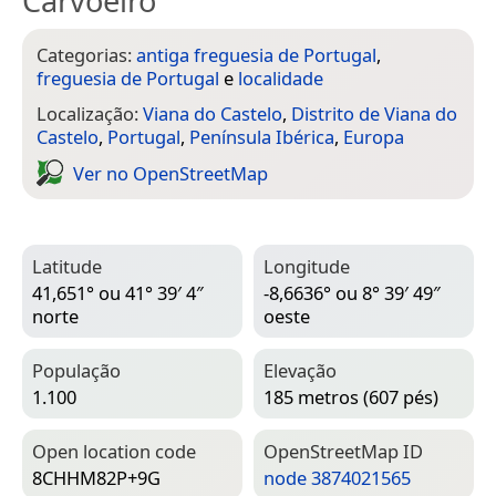
Carvoeiro
Categorias:
antiga freguesia de Portugal
,
freguesia de Portugal
e
localidade
Localização:
Viana do Castelo
,
Distrito de Viana do
Castelo
,
Portugal
,
Península Ibérica
,
Europa
Ver no Open­Street­Map
Latitude
Longitude
41,651° ou 41° 39′ 4″
-8,6636° ou 8° 39′ 49″
norte
oeste
População
Elevação
1.100
185 metros (607 pés)
Open location code
Open­Street­Map ID
8CHHM82P+9G
node 3874021565