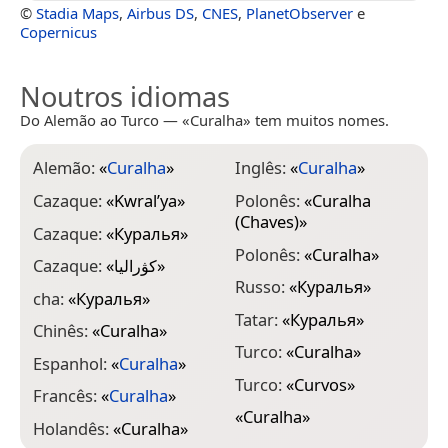
©
Stadia Maps
,
Airbus DS
,
CNES
,
PlanetObserver
e
Copernicus
Noutros idiomas
Do Alemão ao Turco — «Curalha» tem muitos nomes.
Alemão:
«
Curalha
»
Inglês:
«
Curalha
»
Cazaque:
«
Kwralʹya
»
Polonês:
«
Curalha
(Chaves)
»
Cazaque:
«
Куралья
»
Polonês:
«
Curalha
»
Cazaque:
«
كۋراليا
»
Russo:
«
Куралья
»
cha:
«
Куралья
»
Tatar:
«
Куралья
»
Chinês:
«
Curalha
»
Turco:
«
Curalha
»
Espanhol:
«
Curalha
»
Turco:
«
Curvos
»
Francês:
«
Curalha
»
«
Curalha
»
Holandês:
«
Curalha
»