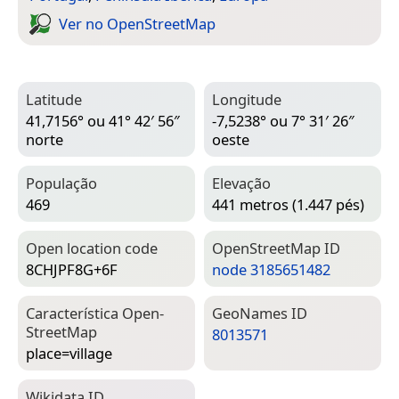
Ver no Open­Street­Map
Latitude
Longitude
41,7156° ou 41° 42′ 56″
-7,5238° ou 7° 31′ 26″
norte
oeste
População
Elevação
469
441 metros (1.447 pés)
Open location code
Open­Street­Map ID
8CHJPF8G+6F
node 3185651482
Característica Open­
Geo­Names ID
Street­Map
8013571
place=­village
Wiki­data ID