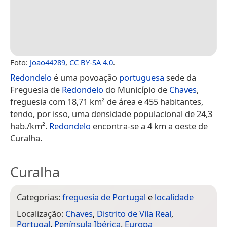
Foto:
Joao44289
,
CC BY-SA 4.0
.
Redondelo
é uma povoação
portuguesa
sede da
Freguesia de
Redondelo
do Município de
Chaves
,
freguesia com 18,71 km² de área e 455 habitantes,
tendo, por isso, uma densidade populacional de 24,3
hab./km².
Redondelo
encontra-se a 4 km a oeste de
Curalha.
Curalha
Categorias:
freguesia de Portugal
e
localidade
Localização:
Chaves
,
Distrito de Vila Real
,
Portugal
,
Península Ibérica
,
Europa