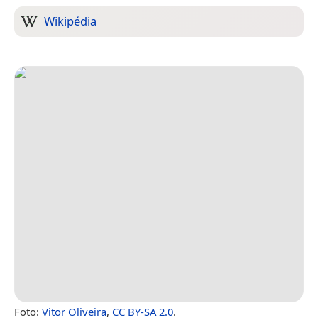
Wikipédia
Foto:
Vitor Oliveira
,
CC BY-SA 2.0
.