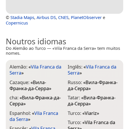
©
Stadia Maps
,
Airbus DS
,
CNES
,
PlanetObserver
e
Copernicus
Noutros idiomas
Do Alemão ao Turco — «Vila Franca da Serra» tem muitos
nomes.
Alemão:
«
Vila Franca da
Inglês:
«
Vila Franca da
Serra
»
Serra
»
Cazaque:
«
Вила-
Russo:
«
Вила-Франка-
Франка-да-Серра
»
да-Серра
»
cha:
«
Вила-Франка-да-
Tatar:
«
Вила-Франка-
Серра
»
да-Серра
»
Espanhol:
«
Vila Franca
Turco:
«
Viariz
»
da Serra
»
Turco:
«
Vila Franca da
Francês:
«
Vila Franca
Serra
»