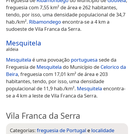
Freguesia de
Ribamondego
do Município de
Gouveia
,
freguesia com 7,55 km² de área e 262 habitantes,
tendo, por isso, uma densidade populacional de 34,7
hab./km².
Ribamondego
encontra-se a 4 km a
sudoeste de Vila Franca da Serra.
Mesquitela
aldeia
Mesquitela
é uma povoação
portuguesa
sede da
Freguesia de
Mesquitela
do Município de
Celorico da
Beira
, freguesia com 17,01 km² de área e 203
habitantes, tendo, por isso, uma densidade
populacional de 11,9 hab./km².
Mesquitela
encontra-
se a 4 km a leste de Vila Franca da Serra.
Vila Franca da Serra
Categorias:
freguesia de Portugal
e
localidade