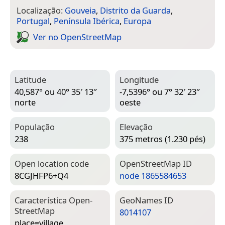
Localização:
Gouveia
,
Distrito da Guarda
,
Portugal
,
Península Ibérica
,
Europa
Ver no Open­Street­Map
Latitude
Longitude
40,587° ou 40° 35′ 13″
-7,5396° ou 7° 32′ 23″
norte
oeste
População
Elevação
238
375 metros (1.230 pés)
Open location code
Open­Street­Map ID
8CGJHFP6+Q4
node 1865584653
Característica Open­
Geo­Names ID
Street­Map
8014107
place=­village