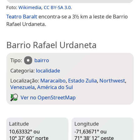
Foto:
Wikimedia
,
CC BY-SA 3.0
.
Teatro Baralt
encontra-se a 3½ km a leste de Barrio
Rafael Urdaneta.
Barrio Rafael Urdaneta
Tipo:
bairro
Categoria:
localidade
Localização:
Maracaibo
,
Estado Zulia
,
Northwest
,
Venezuela
,
América do Sul
Ver no Open­Street­Map
Latitude
Longitude
10,63332° ou
-71,63671° ou
10° 37′ 60″ norte
71° 38′ 12″ oeste