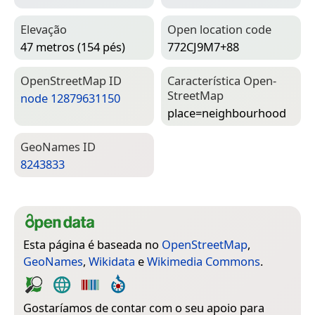
Elevação
Open location code
47 metros (154 pés)
772CJ9M7+88
Open­Street­Map ID
Característica Open­
Street­Map
node 12879631150
place=­neighbourhood
Geo­Names ID
8243833
Esta página é baseada no
OpenStreetMap
,
GeoNames
,
Wikidata
e
Wikimedia Commons
.
Gostaríamos de contar com o seu apoio para