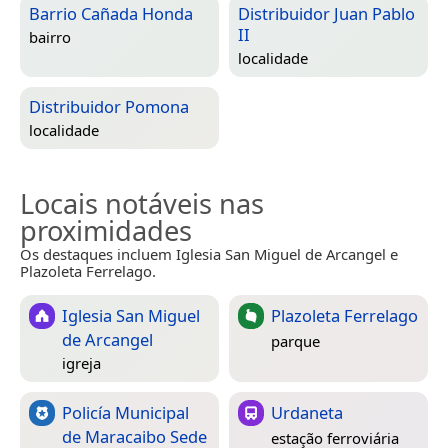
Barrio Cañada Honda
Distribuidor Juan Pablo
II
bairro
localidade
Distribuidor Pomona
localidade
Locais notáveis nas
proximidades
Os destaques incluem Iglesia San Miguel de Arcangel e
Plazoleta Ferrelago.
Iglesia San Miguel
Plazoleta Ferrelago
de Arcangel
parque
igreja
Policía Municipal
Urdaneta
de Maracaibo Sede
estação ferroviária