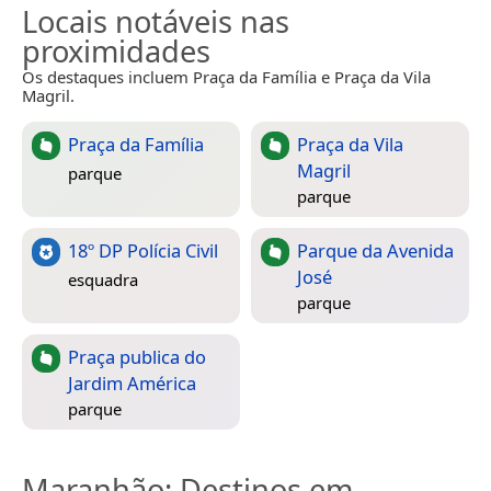
Locais notáveis nas
proximidades
Os destaques incluem Praça da Família e Praça da Vila
Magril.
Praça da Família
Praça da Vila
Magril
parque
parque
18º DP Polícia Civil
Parque da Avenida
José
esquadra
parque
Praça publica do
Jardim América
parque
Maranhão
: Destinos em