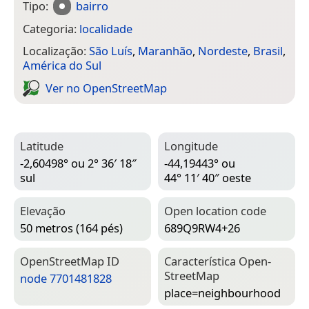
Tipo:
bairro
Categoria:
localidade
Localização:
São Luís
,
Maranhão
,
Nordeste
,
Brasil
,
América do Sul
Ver no Open­Street­Map
Latitude
Longitude
-2,60498° ou 2° 36′ 18″
-44,19443° ou
sul
44° 11′ 40″ oeste
Elevação
Open location code
50 metros (164 pés)
689Q9RW4+26
Open­Street­Map ID
Característica Open­
Street­Map
node 7701481828
place=­neighbourhood