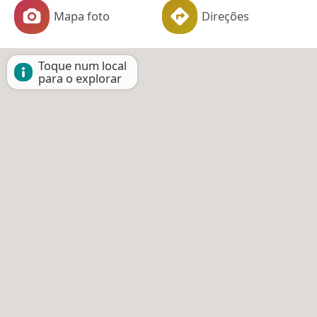
Mapa foto
Direções
Toque num local
para o explorar