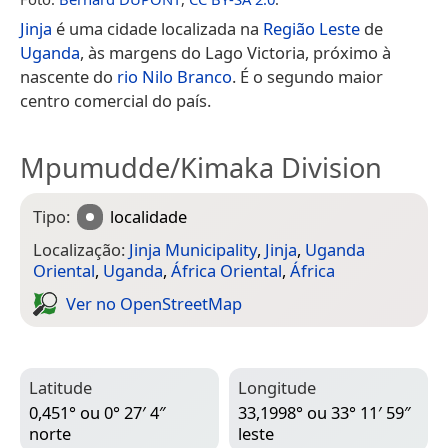
Jinja
é uma cidade localizada na
Região Leste
de
Uganda
, às margens do Lago Victoria, próximo à
nascente do
rio Nilo Branco
. É o segundo maior
centro comercial do país.
Mpumudde/Kimaka Division
Tipo:
localidade
Localização:
Jinja Municipality
,
Jinja
,
Uganda
Oriental
,
Uganda
,
África Oriental
,
África
Ver no Open­Street­Map
Latitude
Longitude
0,451° ou 0° 27′ 4″
33,1998° ou 33° 11′ 59″
norte
leste