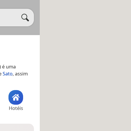
) é uma
de
Sato
, assim
Hotéis