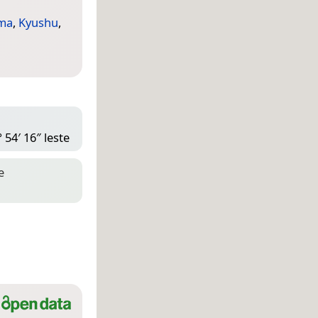
ma
,
Kyushu
,
 54′ 16″ leste
e