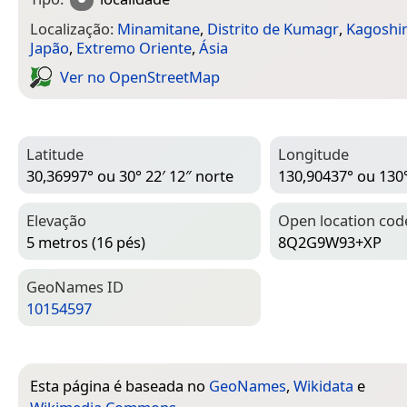
Localização:
Minamitane
,
Distrito de Kumagr
,
Kagoshi
Japão
,
Extremo Oriente
,
Ásia
Ver no Open­Street­Map
Latitude
Longitude
30,36997° ou 30° 22′ 12″ norte
130,90437° ou 130°
Elevação
Open location cod
5 metros (16 pés)
8Q2G9W93+XP
Geo­Names ID
10154597
Esta página é baseada no
GeoNames
,
Wikidata
e