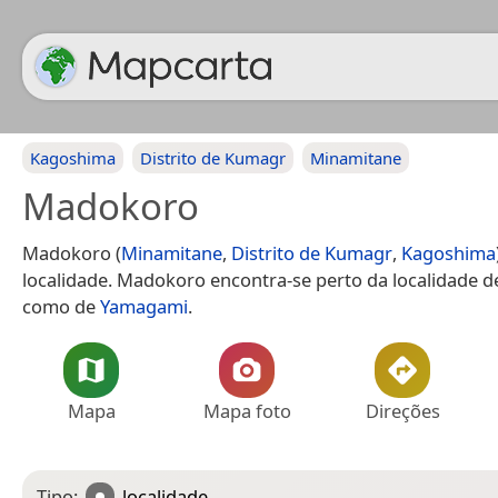
Kagoshima
Distrito de Kumagr
Minamitane
Madokoro
Madokoro (
Minamitane
,
Distrito de Kumagr
,
Kagoshima
localidade. Madokoro encontra-se perto da localidade 
como de
Yamagami
.
Mapa
Mapa foto
Direções
Tipo:
localidade