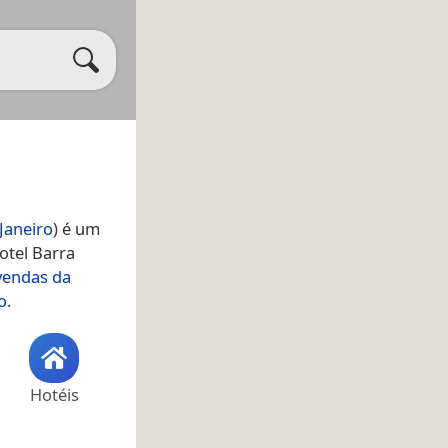
 Janeiro
) é um
otel Barra
vendas da
o
.
Hotéis