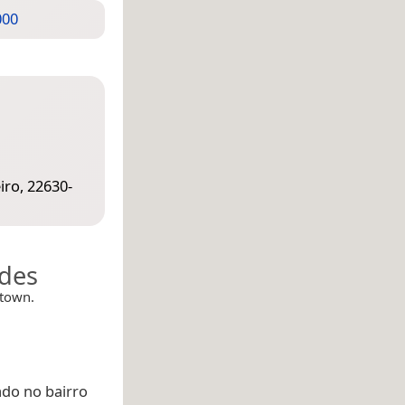
000
iro, 22630-
ades
town.
do no bairro