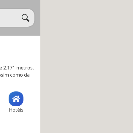
e 2.171 metros.
assim como da
Hotéis