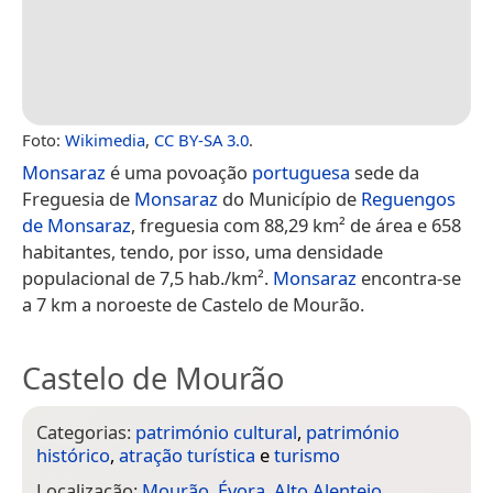
Foto:
Wikimedia
,
CC BY-SA 3.0
.
Monsaraz
é uma povoação
portuguesa
sede da
Freguesia de
Monsaraz
do Município de
Reguengos
de Monsaraz
, freguesia com 88,29 km² de área e 658
habitantes, tendo, por isso, uma densidade
populacional de 7,5 hab./km².
Monsaraz
encontra-se
a 7 km a noroeste de Castelo de Mourão.
Castelo de Mourão
Categorias:
património cultural
,
património
histórico
,
atração turística
e
turismo
Localização:
Mourão
,
Évora
,
Alto Alentejo
,