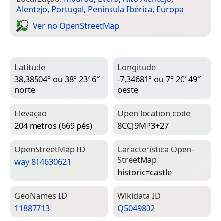
Alentejo
,
Portugal
,
Península Ibérica
,
Europa
Ver no Open­Street­Map
Latitude
Longitude
38,38504° ou 38° 23′ 6″
-7,34681° ou 7° 20′ 49″
norte
oeste
Elevação
Open location code
204 metros (669 pés)
8CCJ9MP3+27
Open­Street­Map ID
Característica Open­
Street­Map
way 814630621
historic=­castle
Geo­Names ID
Wiki­data ID
11887713
Q5049802