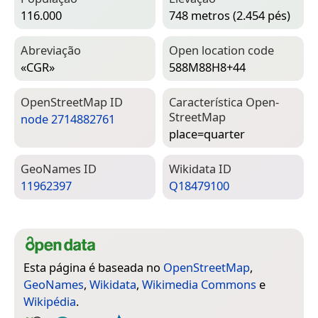
116.000
748 metros (2.454 pés)
Abreviação
Open location code
«CGR»
588M88H8+44
Open­Street­Map ID
Característica Open­
Street­Map
node 2714882761
place=­quarter
Geo­Names ID
Wiki­data ID
11962397
Q18479100
Esta página é baseada no
OpenStreetMap
,
GeoNames
,
Wikidata
,
Wikimedia Commons
e
Wikipédia
.