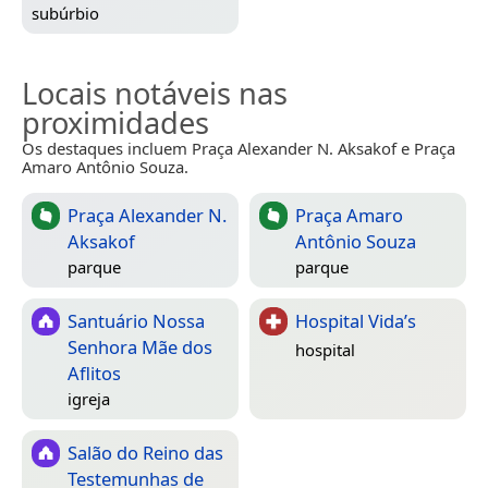
subúrbio
Locais notáveis nas
proximidades
Os destaques incluem Praça Alexander N. Aksakof e Praça
Amaro Antônio Souza.
Praça Alexander N.
Praça Amaro
Aksakof
Antônio Souza
parque
parque
Santuário Nossa
Hospital Vida’s
Senhora Mãe dos
hospital
Aflitos
igreja
Salão do Reino das
Testemunhas de