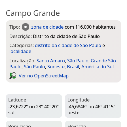
Campo Grande
Tipo:
zona de cidade
com 116.000 habitantes
Descrição:
Distrito da cidade de São Paulo
Categorias:
distrito da cidade de São Paulo
e
localidade
Localização:
Santo Amaro
,
São Paulo
,
Grande São
Paulo
,
São Paulo
,
Sudeste
,
Brasil
,
América do Sul
Ver no Open­Street­Map
Latitude
Longitude
-23,6722° ou 23° 40′ 20″
-46,6846° ou 46° 41′ 5″
sul
oeste
População
Elevação