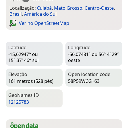
Localização:
Cuiabá
,
Mato Grosso
,
Centro-Oeste
,
Brasil
,
América do Sul
Ver no Open­Street­Map
Latitude
Longitude
-15,62947° ou
-56,07481° ou 56° 4′ 29″
15° 37′ 46″ sul
oeste
Elevação
Open location code
161 metros (528 pés)
58P59WCG+63
Geo­Names ID
12125783