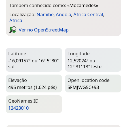
Também conhecido como:
«
Mocamedes
»
Localização:
Namibe
,
Angola
,
África Central
,
África
Ver no Open­Street­Map
Latitude
Longitude
-16,09157° ou 16° 5′ 30″
12,52024° ou
sul
12° 31′ 13″ leste
Elevação
Open location code
495 metros (1.624 pés)
5FMJWG5C+93
Geo­Names ID
12423010