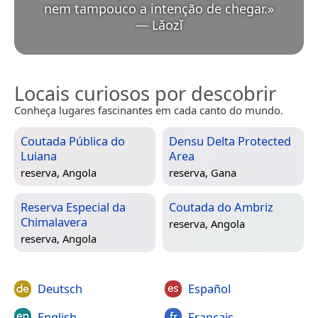
nem tampouco a intenção de chegar.
»
—
Lǎozǐ
Locais curiosos por descobrir
Conheça lugares fascinantes em cada canto do mundo.
Coutada Pública do
Densu Delta Protected
Luiana
Area
reserva,
Angola
reserva,
Gana
Reserva Especial da
Coutada do Ambriz
Chimalavera
reserva,
Angola
reserva,
Angola
Deutsch
Español
English
Français