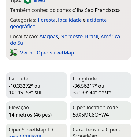
Também conhecido como:
«
Ilha Sao Francisco
»
Categorias:
floresta
,
localidade
e
acidente
geográfico
Localização:
Alagoas
,
Nordeste
,
Brasil
,
América
do Sul
Ver no Open­Street­Map
Latitude
Longitude
-10,33272° ou
-36,56217° ou
10° 19′ 58″ sul
36° 33′ 44″ oeste
Elevação
Open location code
14 metros (46 pés)
59X5MC8Q+W4
Open­Street­Map ID
Característica Open­
Street­Map
way 11184018