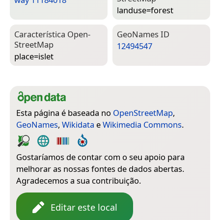
landuse=­forest
Característica Open­
Geo­Names ID
Street­Map
12494547
place=­islet
Esta página é baseada no
OpenStreetMap
,
GeoNames
,
Wikidata
e
Wikimedia Commons
.
Gostaríamos de contar com o seu apoio para
melhorar as nossas fontes de dados abertas.
Agradecemos a sua contribuição.
Editar este local