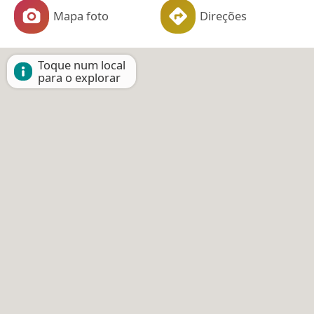
Mapa foto
Direções
Toque num local
para o explorar