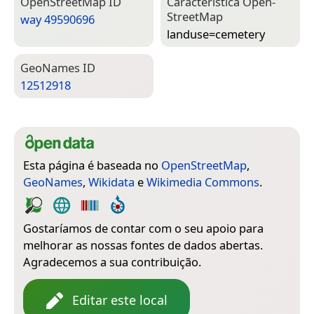
Open­Street­Map ID
Característica Open­
Street­Map
way 49590696
landuse=­cemetery
Geo­Names ID
12512918
Esta página é baseada no
OpenStreetMap
,
GeoNames
,
Wikidata
e
Wikimedia Commons
.
Gostaríamos de contar com o seu apoio para
melhorar as nossas fontes de dados abertas.
Agradecemos a sua contribuição.
Editar este local