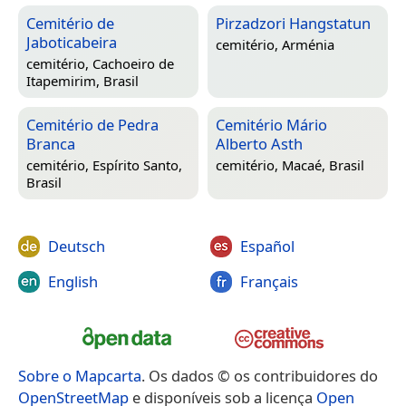
Cemitério de
Pirzadzori Hangstatun
Jaboticabeira
cemitério,
Arménia
cemitério,
Cachoeiro de
Itapemirim, Brasil
Cemitério de Pedra
Cemitério Mário
Branca
Alberto Asth
cemitério,
Espírito Santo,
cemitério,
Macaé, Brasil
Brasil
Deutsch
Español
English
Français
Sobre o Mapcarta
. Os dados © os contribuidores do
OpenStreetMap
e disponíveis sob a licença
Open