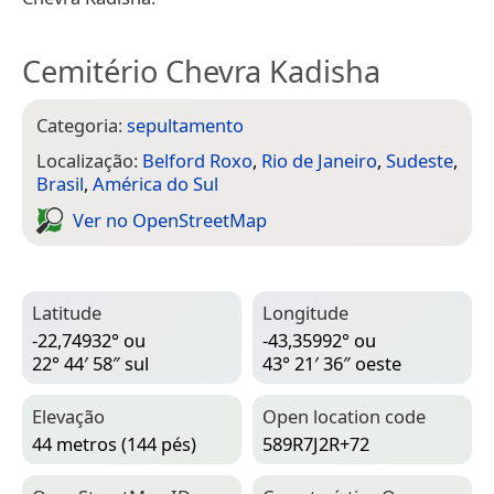
Cemitério Chevra Kadisha
Categoria:
sepultamento
Localização:
Belford Roxo
,
Rio de Janeiro
,
Sudeste
,
Brasil
,
América do Sul
Ver no Open­Street­Map
Latitude
Longitude
-22,74932° ou
-43,35992° ou
22° 44′ 58″ sul
43° 21′ 36″ oeste
Elevação
Open location code
44 metros (144 pés)
589R7J2R+72