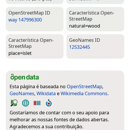
Open­Street­Map ID
Característica Open­
Street­Map
way 147996300
natural=­wood
Característica Open­
Geo­Names ID
Street­Map
12532445
place=­islet
Esta página é baseada no
OpenStreetMap
,
GeoNames
,
Wikidata
e
Wikimedia Commons
.
Gostaríamos de contar com o seu apoio para
melhorar as nossas fontes de dados abertas.
Agradecemos a sua contribuição.