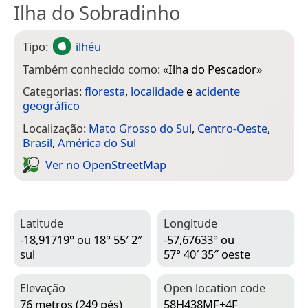
Ilha do Sobradinho
Tipo:
ilhéu
Também conhecido como:
«
Ilha do Pescador
»
Categorias:
floresta
,
localidade
e
acidente
geográfico
Localização:
Mato Grosso do Sul
,
Centro-Oeste
,
Brasil
,
América do Sul
Ver no Open­Street­Map
Latitude
Longitude
-18,91719° ou 18° 55′ 2″
-57,67633° ou
sul
57° 40′ 35″ oeste
Elevação
Open location code
76 metros (249 pés)
58H438MF+4F