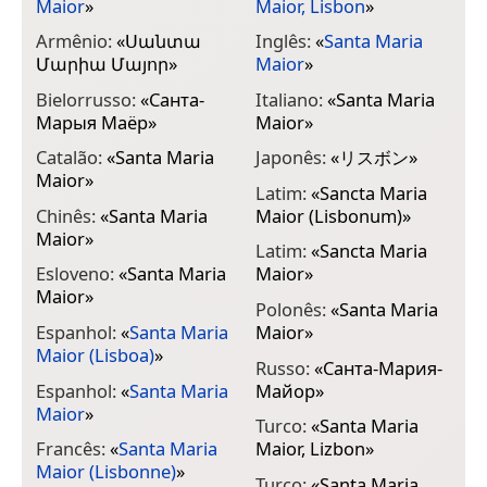
Maior
»
Maior, Lisbon
»
Armênio:
«
Սանտա
Inglês:
«
Santa Maria
Մարիա Մայոր
»
Maior
»
Bielorrusso:
«
Санта-
Italiano:
«
Santa Maria
Марыя Маёр
»
Maior
»
Catalão:
«
Santa Maria
Japonês:
«
リスボン
»
Maior
»
Latim:
«
Sancta Maria
Chinês:
«
Santa Maria
Maior (Lisbonum)
»
Maior
»
Latim:
«
Sancta Maria
Esloveno:
«
Santa Maria
Maior
»
Maior
»
Polonês:
«
Santa Maria
Espanhol:
«
Santa Maria
Maior
»
Maior (Lisboa)
»
Russo:
«
Санта-Мария-
Espanhol:
«
Santa Maria
Майор
»
Maior
»
Turco:
«
Santa Maria
Francês:
«
Santa Maria
Maior, Lizbon
»
Maior (Lisbonne)
»
Turco:
«
Santa Maria