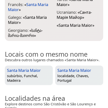
Francês:
«
Santa Maria
Maior
»
Maior
»
Ucraniano:
«
Санта-
Galego:
«
Santa Maria
Марія Майор
»
Maior
»
«
Santa Maria Maior
»
Georgiano:
«
სანტა-
მარია-მაიორი
»
Locais com o mesmo nome
Descubra outros lugares chamados «Santa Maria Maior».
Santa Maria Maior
Santa Maria Maior
subúrbio,
Funchal,
localidade,
Chaves,
Madeira
Portugal
Localidades na área
Explore destinos como São Cristóvão e São Lourenço e
Castelo.