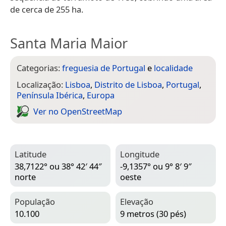
de cerca de 255 ha.
Santa Maria Maior
Categorias:
freguesia de Portugal
e
localidade
Localização:
Lisboa
,
Distrito de Lisboa
,
Portugal
,
Península Ibérica
,
Europa
Ver no Open­Street­Map
Latitude
Longitude
38,7122° ou 38° 42′ 44″
-9,1357° ou 9° 8′ 9″
norte
oeste
População
Elevação
10.100
9 metros (30 pés)