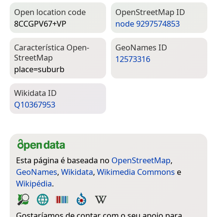
Open location code
Open­Street­Map ID
8CCGPV67+VP
node 9297574853
Característica Open­
Geo­Names ID
Street­Map
12573316
place=­suburb
Wiki­data ID
Q10367953
Esta página é baseada no
OpenStreetMap
,
GeoNames
,
Wikidata
,
Wikimedia Commons
e
Wikipédia
.
Gostaríamos de contar com o seu apoio para