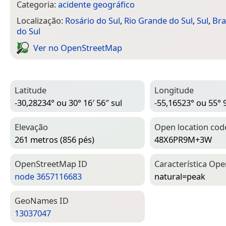
Categoria:
acidente geográfico
Localização:
Rosário do Sul
,
Rio Grande do Sul
,
Sul
,
Bra
do Sul
Ver no Open­Street­Map
Latitude
Longitude
-30,28234° ou 30° 16′ 56″ sul
-55,16523° ou 55° 9
Elevação
Open location cod
261 metros (856 pés)
48X6PR9M+3W
Open­Street­Map ID
Característica Ope
node 3657116683
natural=­peak
Geo­Names ID
13037047