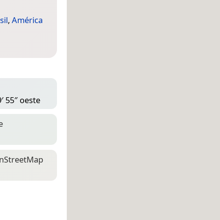
sil
,
América
′ 55″ oeste
e
n­Street­Map