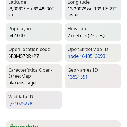
Latitude
Longitude
-8,8082° ou 8° 48′ 30″
13,2907° ou 13° 17′ 27″
sul
leste
População
Elevação
642.000
7 metros (23 pés)
Open location code
Open­Street­Map ID
6F3M57RR+P7
node 1640513098
Característica Open­
Geo­Names ID
Street­Map
13631351
place=­village
Wiki­data ID
Q31075278