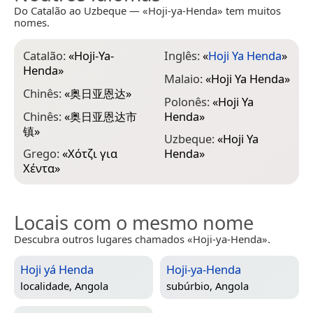
Do Catalão ao Uzbeque — «Hoji-ya-Henda» tem muitos
nomes.
Catalão:
«
Hoji-Ya-
Inglês:
«
Hoji Ya Henda
»
Henda
»
Malaio:
«
Hoji Ya Henda
»
Chinês:
«
奥日亚恩达
»
Polonês:
«
Hoji Ya
Chinês:
«
奥日亚恩达市
Henda
»
镇
»
Uzbeque:
«
Hoji Ya
Grego:
«
Χότζι για
Henda
»
Χέντα
»
Locais com o mesmo nome
Descubra outros lugares chamados «Hoji-ya-Henda».
Hoji yá Henda
Hoji-ya-Henda
localidade,
Angola
subúrbio,
Angola