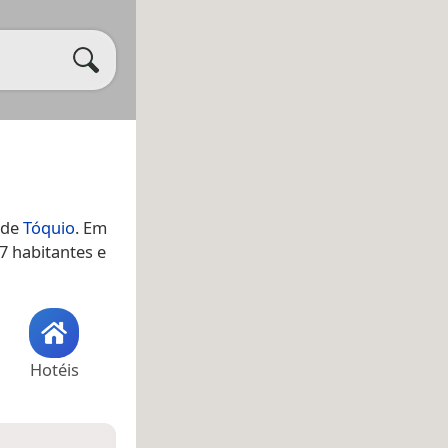
 de
Tóquio
. Em
7 habitantes e
Hotéis