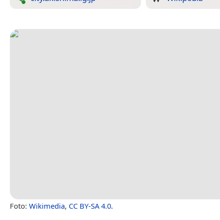
Foto:
Wikimedia
,
CC BY-SA 4.0
.