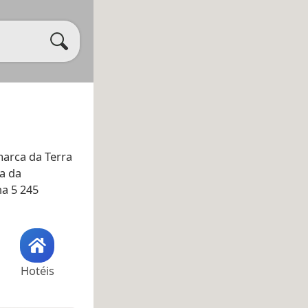
arca da Terra
a da
ha 5 245
Hotéis