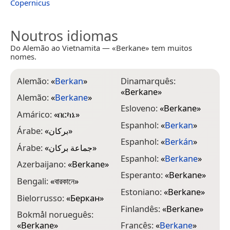
Copernicus
Noutros idiomas
Do Alemão ao Vietnamita — «Berkane» tem muitos
nomes.
Alemão:
«
Berkan
»
Dinamarquês:
H
«
Berkane
»
Alemão:
«
Berkane
»
H
Esloveno:
«
Berkane
»
Amárico:
«
በርካኔ
»
H
Espanhol:
«
Berkan
»
Árabe:
«
بركان
»
H
Espanhol:
«
Berkán
»
Árabe:
«
جماعة بركان
»
H
Espanhol:
«
Berkane
»
Azerbaijano:
«
Berkane
»
H
Esperanto:
«
Berkane
»
Bengali:
«
বারকানে
»
h
Estoniano:
«
Berkane
»
Bielorrusso:
«
Беркан
»
H
Finlandês:
«
Berkane
»
Bokmål norueguês:
I
«
Berkane
»
Francês:
«
Berkane
»