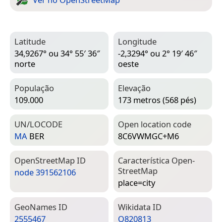
Latitude
Longitude
34,9267° ou 34° 55′ 36″
-2,3294° ou 2° 19′ 46″
norte
oeste
População
Elevação
109.000
173 metros (568 pés)
UN/LOCODE
Open location code
MA
BER
8C6VWMGC+M6
Open­Street­Map ID
Característica Open­
Street­Map
node 391562106
place=­city
Geo­Names ID
Wiki­data ID
2555467
Q820813