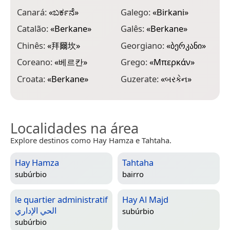
I
Canará:
«
ಬರ್ಕನೆ
»
Galego:
«
Birkani
»
ָ
Catalão:
«
Berkane
»
Galês:
«
Berkane
»
I
Chinês:
«
拜爾坎
»
Georgiano:
«
ბერკანი
»
I
Coreano:
«
베르칸
»
Grego:
«
Μπερκάν
»
I
Croata:
«
Berkane
»
Guzerate:
«
બરકેન
»
I
Localidades na área
Explore destinos como Hay Hamza e Tahtaha.
Hay Hamza
Tahtaha
subúrbio
bairro
le quartier administratif
Hay Al Majd
الحي الإداري
subúrbio
subúrbio