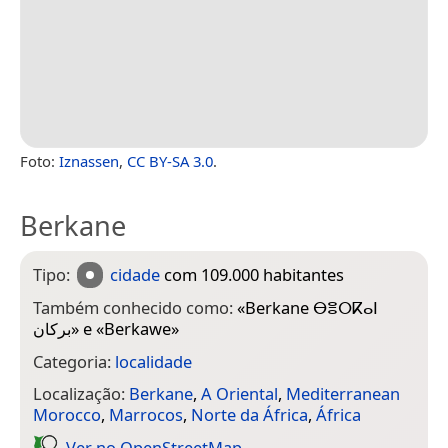
Foto:
Iznassen
,
CC BY-SA 3.0
.
Berkane
Tipo:
cidade
com 109.000 habitantes
Também conhecido como:
«
Berkane ⴱⴻⵔⴽⴰⵏ
بركان
» e «
Berkawe
»
Categoria:
localidade
Localização:
Berkane
,
A Oriental
,
Mediterranean
Morocco
,
Marrocos
,
Norte da África
,
África
Ver no Open­Street­Map