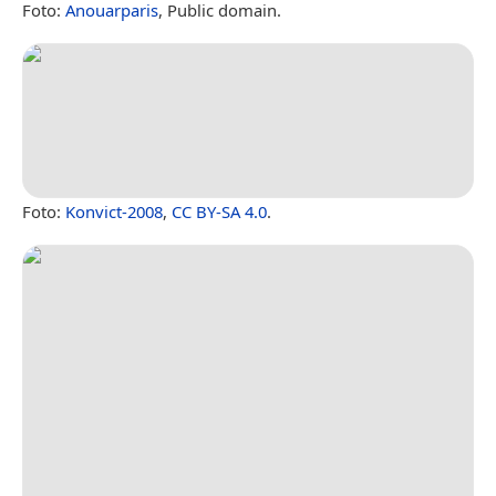
Foto:
Anouarparis
, Public domain.
Foto:
Konvict-2008
,
CC BY-SA 4.0
.