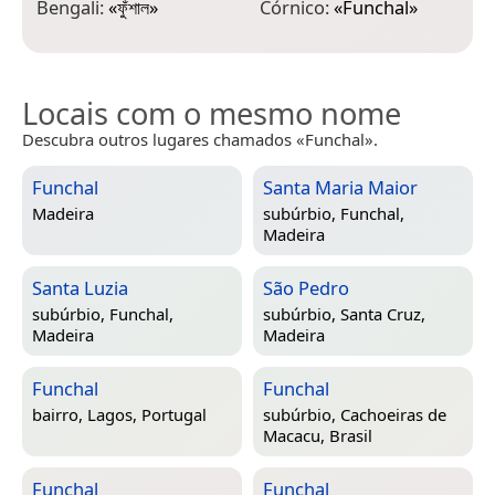
Bengali:
«
ফুঁশাল
»
Córnico:
«
Funchal
»
G
Locais com o mesmo nome
Descubra outros lugares chamados «Funchal».
Funchal
Santa Maria Maior
Madeira
subúrbio,
Funchal,
Madeira
Santa Luzia
São Pedro
subúrbio,
Funchal,
subúrbio,
Santa Cruz,
Madeira
Madeira
Funchal
Funchal
bairro,
Lagos, Portugal
subúrbio,
Cachoeiras de
Macacu, Brasil
Funchal
Funchal