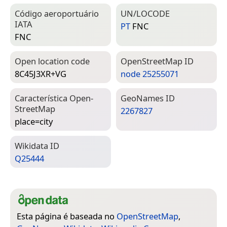
Código aeroportuário
UN/LOCODE
IATA
PT
FNC
FNC
Open location code
Open­Street­Map ID
8C45J3XR+VG
node 25255071
Característica Open­
Geo­Names ID
Street­Map
2267827
place=­city
Wiki­data ID
Q25444
Esta página é baseada no
OpenStreetMap
,