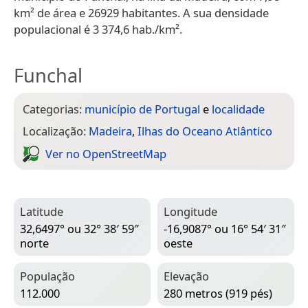
km² de área e 26929 habitantes. A sua densidade
populacional é 3 374,6 hab./km².
Funchal
Categorias:
município de Portugal
e
localidade
Localização:
Madeira
,
Ilhas do Oceano Atlântico
Ver no Open­Street­Map
Latitude
Longitude
32,6497° ou 32° 38′ 59″
-16,9087° ou 16° 54′ 31″
norte
oeste
População
Elevação
112.000
280 metros (919 pés)