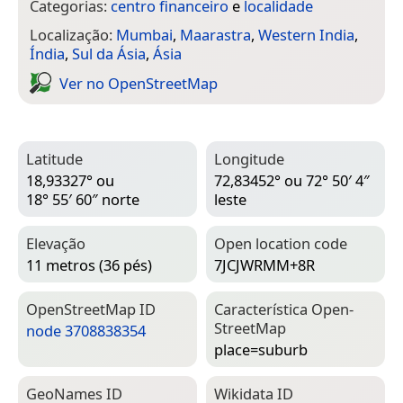
Categorias:
centro financeiro
e
localidade
Localização:
Mumbai
,
Maarastra
,
Western India
,
Índia
,
Sul da Ásia
,
Ásia
Ver no Open­Street­Map
Latitude
Longitude
18,93327° ou
72,83452° ou 72° 50′ 4″
18° 55′ 60″ norte
leste
Elevação
Open location code
11 metros (36 pés)
7JCJWRMM+8R
Open­Street­Map ID
Característica Open­
Street­Map
node 3708838354
place=­suburb
Geo­Names ID
Wiki­data ID