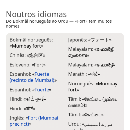
Noutros idiomas
Do Bokmål norueguês ao Urdu — «Fort» tem muitos
nomes.
Bokmål norueguês:
Japonês:
«
フォート
»
«
Mumbay fort
»
Malayalam:
«
ഫോർട്ട്,
Chinês:
«
炮台区
»
മുംബൈ
»
Esloveno:
«
Fort
»
Malayalam:
«
ഫോർട്ട്
»
Espanhol:
«
Fuerte
Marathi:
«
फोर्ट
»
(recinto de Mumbai)
»
Norueguês:
«
Mumbay
Espanhol:
«
Fuerte
»
fort
»
Hindi:
«
फोर्ट, मुम्बई
»
Tâmil:
«
கோட்டை (மும்பை
வளாகம்)
»
Hindi:
«
फोर्ट
»
Tâmil:
«
கோட்டை
»
Inglês:
«
Fort (Mumbai
precinct)
»
Urdu:
«
فورٹ (ممبئی
علاقہ)
»