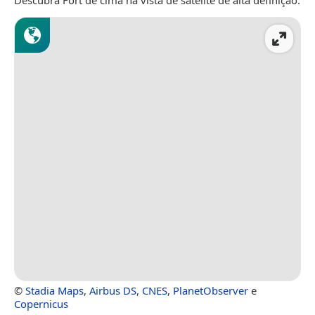
Descubra Fort de cima na vista de satélite de alta definição.
©
Stadia Maps
,
Airbus DS
,
CNES
,
PlanetObserver
e
Copernicus