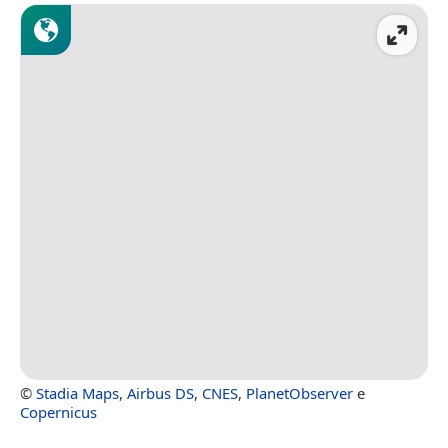
©
Stadia Maps
,
Airbus DS
,
CNES
,
PlanetObserver
e
Copernicus