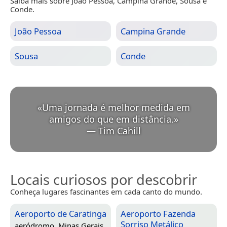
Saiba mais sobre João Pessoa, Campina Grande, Sousa e
Conde.
João Pessoa
Campina Grande
Sousa
Conde
«
Uma jornada é melhor medida em
amigos do que em distância.
»
—
Tim Cahill
Locais curiosos por descobrir
Conheça lugares fascinantes em cada canto do mundo.
Aeroporto de Caratinga
Aeroporto Fazenda
Sorriso Metálico
aeródromo,
Minas Gerais,