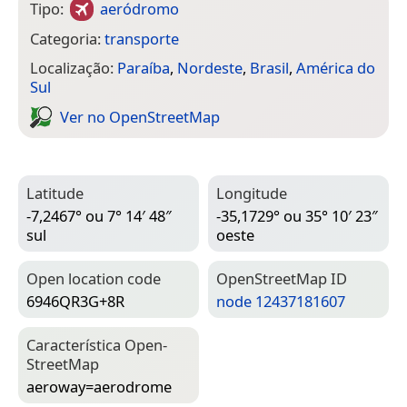
Tipo:
aeródromo
Categoria:
transporte
Localização:
Paraíba
,
Nordeste
,
Brasil
,
América do
Sul
Ver no Open­Street­Map
Latitude
Longitude
-7,2467° ou 7° 14′ 48″
-35,1729° ou 35° 10′ 23″
sul
oeste
Open location code
Open­Street­Map ID
6946QR3G+8R
node 12437181607
Característica Open­
Street­Map
aeroway=­aerodrome