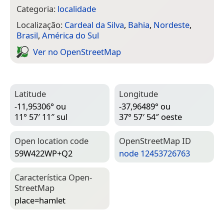
Categoria:
localidade
Localização:
Cardeal da Silva
,
Bahia
,
Nordeste
,
Brasil
,
América do Sul
Ver no Open­Street­Map
Latitude
Longitude
-11,95306° ou
-37,96489° ou
11° 57′ 11″ sul
37° 57′ 54″ oeste
Open location code
Open­Street­Map ID
59W422WP+Q2
node 12453726763
Característica Open­
Street­Map
place=­hamlet