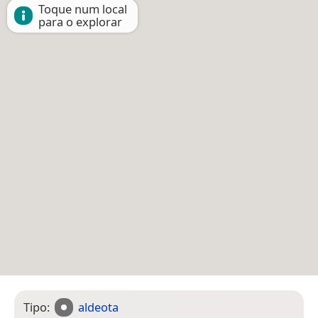
Toque num local
para o explorar
Tipo:
aldeota