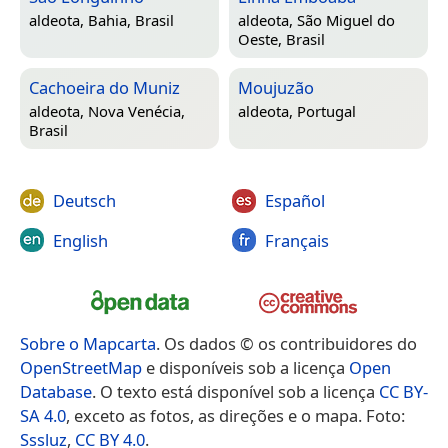
aldeota,
Bahia, Brasil
aldeota,
São Miguel do
Oeste, Brasil
Cachoeira do Muniz
Moujuzão
aldeota,
Nova Venécia,
aldeota,
Portugal
Brasil
Deutsch
Español
English
Français
Sobre o Mapcarta
. Os dados © os contribuidores do
OpenStreetMap
e disponíveis sob a licença
Open
Database
. O texto está disponível sob a licença
CC BY-
SA 4.0
, exceto as fotos, as direções e o mapa. Foto:
Sssluz
,
CC BY 4.0
.