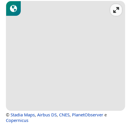
©
Stadia Maps
,
Airbus DS
,
CNES
,
PlanetObserver
e
Copernicus