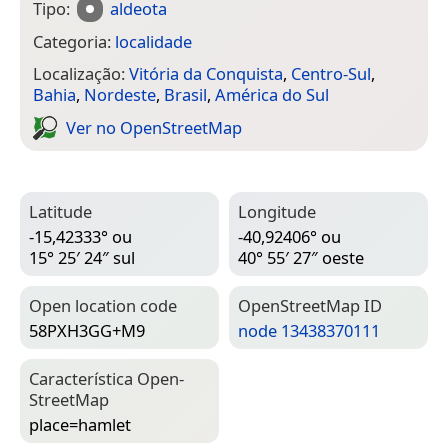
Tipo:
aldeota
Categoria:
localidade
Localização:
Vitória da Conquista
,
Centro-Sul
,
Bahia
,
Nordeste
,
Brasil
,
América do Sul
Ver no Open­Street­Map
Latitude
Longitude
-15,42333° ou
-40,92406° ou
15° 25′ 24″ sul
40° 55′ 27″ oeste
Open location code
Open­Street­Map ID
58PXH3GG+M9
node 13438370111
Característica Open­
Street­Map
place=­hamlet