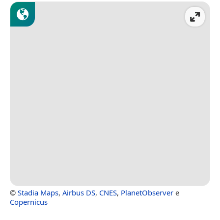
©
Stadia Maps
,
Airbus DS
,
CNES
,
PlanetObserver
e
Copernicus