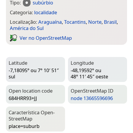
Tipo:
subúrbio
Categoria:
localidade
Localização:
Araguaína
,
Tocantins
,
Norte
,
Brasil
,
América do Sul
Ver no Open­Street­Map
Latitude
Longitude
-7,18095° ou 7° 10′ 51″
-48,19592° ou
sul
48° 11′ 45″ oeste
Open location code
Open­Street­Map ID
684HRR93+JJ
node 13665596696
Característica Open­
Street­Map
place=­suburb