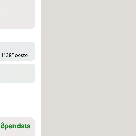
11′ 38″ oeste
D