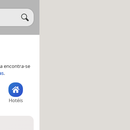
ba encontra-se
as
.
Hotéis