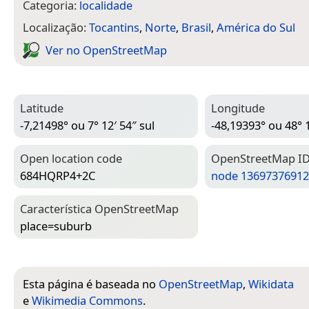
Categoria:
localidade
Localização:
Tocantins
,
Norte
,
Brasil
,
América do Sul
Ver no Open­Street­Map
Latitude
Longitude
-7,21498° ou 7° 12′ 54″ sul
-48,19393° ou 48° 
Open location code
Open­Street­Map I
684HQRP4+2C
node 13697376912
Característica Open­Street­Map
place=­suburb
Esta página é baseada no
OpenStreetMap
,
Wikidata
e
Wikimedia Commons
.