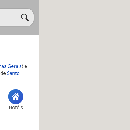
nas Gerais
) é
o de
Santo
Hotéis