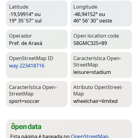
Latitude
Longitude
-19,59914° ou
-46,94152° ou
19° 35′ 57″ sul
46° 56′ 30″ oeste
Operador
Open location code
Pref. de Araxá
58GMC325+89
Open­Street­Map ID
Característica Open­
Street­Map
way 223418716
leisure=­stadium
Característica Open­
Atributo Open­Street­
Street­Map
Map
sport=­soccer
wheelchair=­limited
Esta página é baseada no
OpenStreetMap
,