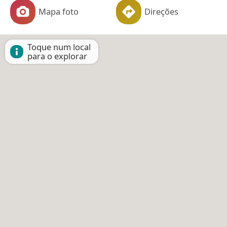
Mapa foto
Direções
Toque num local
para o explorar