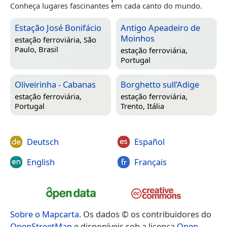
Conheça lugares fascinantes em cada canto do mundo.
Estação José Bonifácio
Antigo Apeadeiro de
Moinhos
estação ferroviária,
São
Paulo, Brasil
estação ferroviária,
Portugal
Oliveirinha - Cabanas
Borghetto sull’Adige
estação ferroviária,
estação ferroviária,
Portugal
Trento, Itália
Deutsch
Español
English
Français
Sobre o Mapcarta
. Os dados © os contribuidores do
OpenStreetMap
e disponíveis sob a licença
Open