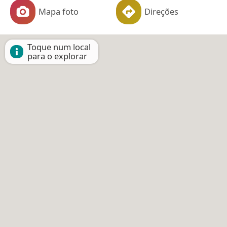
Mapa foto
Direções
Toque num local
para o explorar