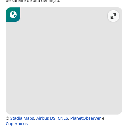
de satélite de alta definição.
©
Stadia Maps
,
Airbus DS
,
CNES
,
PlanetObserver
e
Copernicus