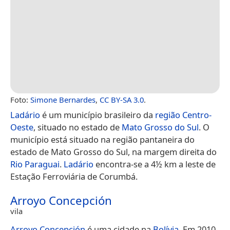
Foto:
Simone Bernardes
,
CC BY-SA 3.0
.
Ladário
é um município brasileiro da
região Centro-
Oeste
, situado no estado de
Mato Grosso do Sul
. O
município está situado na região pantaneira do
estado de Mato Grosso do Sul, na margem direita do
Rio Paraguai
.
Ladário
encontra-se a 4½ km a leste de
Estação Ferroviária de Corumbá.
Arroyo Concepción
vila
Arroyo Concepción
é uma cidade na
Bolívia
. Em 2010,