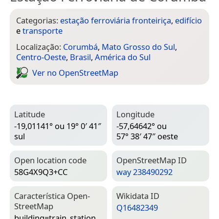
Categorias:
estação ferroviária fronteiriça
,
edifício
e
transporte
Localização:
Corumbá
,
Mato Grosso do Sul
,
Centro-Oeste
,
Brasil
,
América do Sul
Ver no Open­Street­Map
Latitude
Longitude
-19,01141° ou 19° 0′ 41″
-57,64642° ou
sul
57° 38′ 47″ oeste
Open location code
Open­Street­Map ID
58G4X9Q3+CC
way 238490292
Característica Open­
Wiki­data ID
Street­Map
Q16482349
building=­train_station