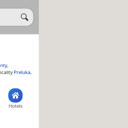
nty
,
ocality
Preluka
,
Hotels