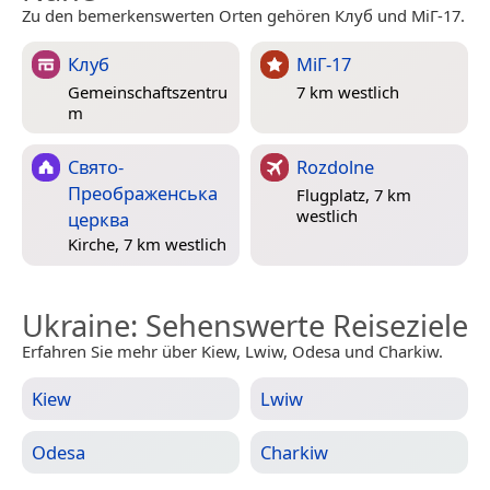
Zu den bemerkenswerten Orten gehören Клуб und МіГ-17.
Клуб
МіГ-17
Gemeinschaftszentru
7 km westlich
m
Свято-
Rozdolne
Преображенська
Flugplatz, 7 km
westlich
церква
Kirche, 7 km westlich
Ukraine
: Sehenswerte Reiseziele
Erfahren Sie mehr über Kiew, Lwiw, Odesa und Charkiw.
Kiew
Lwiw
Odesa
Charkiw