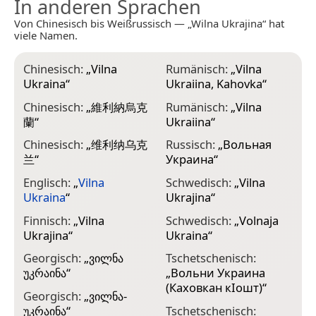
In anderen Sprachen
Von Chinesisch bis Weißrussisch — „Wilna Ukrajina“ hat
viele Namen.
Chinesisch:
„
Vilna
Rumänisch:
„
Vilna
Ukraina
“
Ukraiina, Kahovka
“
Chinesisch:
„
維利納烏克
Rumänisch:
„
Vilna
蘭
“
Ukraiina
“
Chinesisch:
„
维利纳乌克
Russisch:
„
Вольная
兰
“
Украина
“
Englisch:
„
Vilna
Schwedisch:
„
Vilna
Ukraina
“
Ukrajina
“
Finnisch:
„
Vіlnа
Schwedisch:
„
Volnaja
Ukrаjinа
“
Ukraina
“
Georgisch:
„
ვილნა
Tschetschenisch:
უკრაინა
“
„
Вольни Украина
(Каховкан кӀошт)
“
Georgisch:
„
ვილნა-
უკრაინა
“
Tschetschenisch: