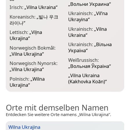
„
Вольни Украина
“
Irisch:
„
Vilna Ukraina
“
Ukrainisch:
„
Vil’na
Koreanisch:
„
빌나 우크
Ukrayina
“
라이나
“
Ukrainisch:
„
Vilna
Lettisch:
„
Viļna
Ukraina
“
Ukrajina
“
Ukrainisch:
„
Вільна
Norwegisch Bokmål:
Україна
“
„
Vilna Ukrajina
“
Weißrussisch:
Norwegisch Nynorsk:
„
Вольная Ўкраіна
“
„
Vilna Ukrajina
“
„
Vilna Ukraina
Polnisch:
„
Wilna
(Kakhovka Koān)
“
Ukrajina
“
Orte mit demselben Namen
Entdecken Sie weitere Orte namens „Wilna Ukrajina“.
Wilna Ukrajina