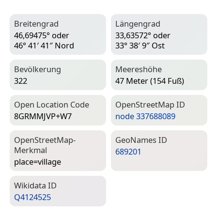
Breitengrad
Längengrad
46,69475° oder
33,63572° oder
46° 41′ 41″ Nord
33° 38′ 9″ Ost
Bevölkerung
Meereshöhe
322
47 Meter (154 Fuß)
Open Location Code
Open­Street­Map ID
8GRMMJVP+W7
node 337688089
Open­Street­Map-
Geo­Names ID
Merkmal
689201
place=­village
Wiki­data ID
Q4124525