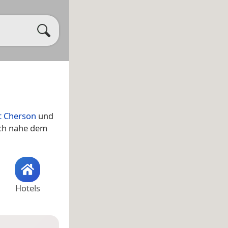
t Cherson
und
ich nahe dem
Hotels