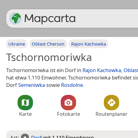
Ukraine
Oblast Cherson
Rajon Kachowka
Tschornomoriwka
Tschornomoriwka ist ein Dorf in
Rajon Kachowka
,
Oblas
hat etwa 1.110 Einwohner. Tschornomoriwka befindet s
Dorf
Semeniwka
sowie
Rosdolne
.
Karte
Fotokarte
Routenplaner
Art:
Dorf
mit 1.110 Einwohnern