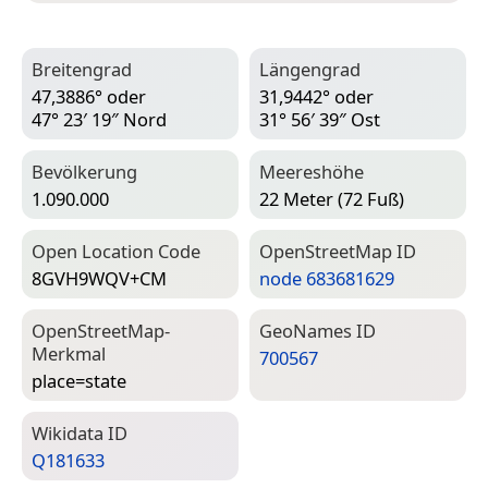
Breitengrad
Längengrad
47,3886° oder
31,9442° oder
47° 23′ 19″ Nord
31° 56′ 39″ Ost
Bevölkerung
Meereshöhe
1.090.000
22 Meter (72 Fuß)
Open Location Code
Open­Street­Map ID
8GVH9WQV+CM
node 683681629
Open­Street­Map-
Geo­Names ID
Merkmal
700567
place=­state
Wiki­data ID
Q181633