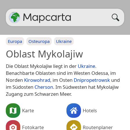
Europa
Osteuropa
Ukraine
Oblast Mykolajiw
Die Oblast Mykolajiw liegt in der
Ukraine
.
Benachbarte Oblasten sind im Westen Odessa, im
Norden
Kirowohrad
, im Osten
Dnipropetrowsk
und
im Südosten
Cherson
. Im Südwesten hat Mykolajiw
Zugang zum Schwarzen Meer.
Karte
Hotels
Fotokarte
Routenplaner