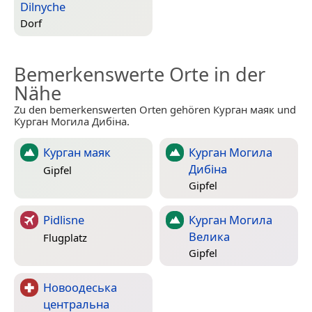
Dilnyche
Dorf
Bemerkenswerte Orte in der
Nähe
Zu den bemerkenswerten Orten gehören Курган маяк und
Курган Могила Дибіна.
Курган маяк
Курган Могила
Дибіна
Gipfel
Gipfel
Pidlisne
Курган Могила
Велика
Flugplatz
Gipfel
Новоодеська
центральна