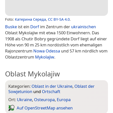
Foto:
Катерина Середа
,
CC BY-SA 4.0
.
Buske
ist ein
Dorf
im Zentrum der
ukrainischen
Oblast Mykolajiw mit etwa 1500 Einwohnern. Das
1908 als Chutir Bobry gegründete Dorf liegt auf einer
Höhe von 90 m 25 km nordöstlich vom ehemaligen
Rajonzentrum
Nowa Odessa
und 57 km nördlich vom
Oblastzentrum
Mykolajiw
.
Oblast Mykolajiw
Kategorien:
Oblast in der Ukraine
,
Oblast der
Sowjetunion
und
Ortschaft
Ort:
Ukraine
,
Osteuropa
,
Europa
Auf Open­Street­Map ansehen