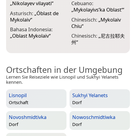
„
Nikolayev vilayəti
“
Cebuano:
„
„
Mykolayivs’ka Oblast‘
“
Asturisch:
„
Óblast de
E
Mykolaiv
“
Chinesisch:
„
Mykolaiv
p
Chiu
“
Bahasa Indonesia:
E
„
Oblast Mykolaiv
“
Chinesisch:
„
尼古拉耶夫
p
州
“
Ortschaften in der Umgebung
Lernen Sie Reiseziele wie Lisnopil und Sukhyi Yelanets
kennen.
Lisnopil
Sukhyi Yelanets
Ortschaft
Dorf
Novoshmidtivka
Nowoschmidtiwka
Dorf
Dorf