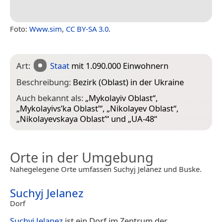
Foto:
Www.sim
,
CC BY-SA 3.0
.
Art:
Staat
mit 1.090.000 Einwohnern
Beschreibung:
Bezirk (Oblast) in der Ukraine
Auch bekannt als:
„
Mykolayiv Oblast
“,
„
Mykolayivs’ka Oblast’
“, „
Nikolayev Oblast
“,
„
Nikolayevskaya Oblast’
“ und „
UA-48
“
Orte in der Umgebung
Nahegelegene Orte umfassen Suchyj Jelanez und Buske.
Suchyj Jelanez
Dorf
Suchyj Jelanez
ist ein Dorf im Zentrum der