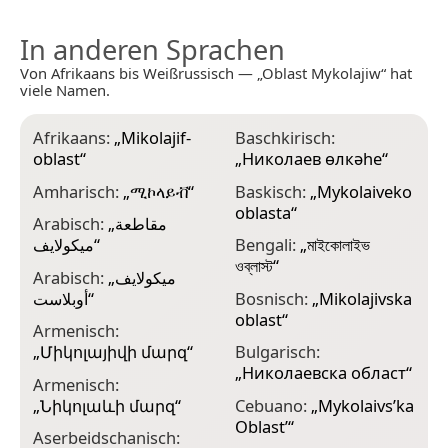
In anderen Sprachen
Von Afrikaans bis Weißrussisch — „Oblast Mykolajiw“ hat
viele Namen.
Afrikaans:
„
Mikolajif-
Baschkirisch:
C
oblast
“
„
Николаев өлкәһе
“
Amharisch:
„
ሚኮላይቭ
“
Baskisch:
„
Mykolaiveko
D
oblasta
“
o
Arabisch:
„
مقاطعة
ميكولايف
“
Bengali:
„
মাইকোলাইভ
D
ওব্লাস্ট
“
o
Arabisch:
„
ميكولايف
أوبلاست
“
Bosnisch:
„
Mikolajivska
E
oblast
“
O
Armenisch:
„
Միկոլայիվի մարզ
“
Bulgarisch:
E
„
Николаевска област
“
O
Armenisch:
„
Նիկոլաևի մարզ
“
Cebuano:
„
Mykolaivs’ka
E
Oblast’
“
Aserbeidschanisch:
E