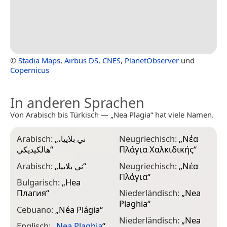
©
Stadia Maps
,
Airbus DS
,
CNES
,
PlanetObserver
und
Copernicus
In anderen Sprachen
Von Arabisch bis Türkisch — „Nea Plagia“ hat viele Namen.
Arabisch:
„
ني بلاييا،
Neugriechisch:
„
Νέα
هالكيديكي
“
Πλάγια Χαλκιδικής
“
Arabisch:
„
ني بلاييا
“
Neugriechisch:
„
Νέα
Πλάγια
“
Bulgarisch:
„
Неа
Плагия
“
Niederländisch:
„
Nea
Plaghia
“
Cebuano:
„
Néa Plágia
“
Niederländisch:
„
Nea
Englisch:
„
Nea Plaghia
“