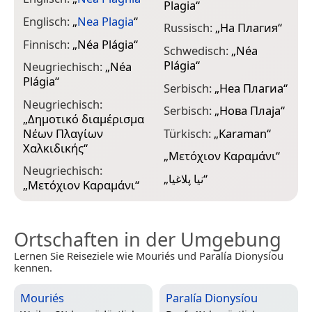
Plagia
“
Englisch:
„
Nea Plagia
“
Russisch:
„
На Плагия
“
Finnisch:
„
Néa Plágia
“
Schwedisch:
„
Néa
Plágia
“
Neugriechisch:
„
Néa
Plágia
“
Serbisch:
„
Неа Плагиа
“
Neugriechisch:
Serbisch:
„
Нова Плаја
“
„
Δημοτικό διαμέρισμα
Νέων Πλαγίων
Türkisch:
„
Karaman
“
Χαλκιδικής
“
„
Μετόχιον Καραμάνι
“
Neugriechisch:
„
نيا پلاغيا
“
„
Μετόχιον Καραμάνι
“
Ortschaften in der Umgebung
Lernen Sie Reiseziele wie Mouriés und Paralía Dionysíou
kennen.
Mouriés
Paralía Dionysíou