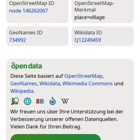
Open­Street­Map ID
Open­Street­Map-
Merkmal
node 146262067
place=­village
Geo­Names ID
Wiki­data ID
734992
Q12249459
Diese Seite basiert auf
OpenStreetMap
,
GeoNames
,
Wikidata
,
Wikimedia Commons
und
Wikipedia
.
Wir freuen uns über Ihre Unterstützung bei der
Verbesserung unserer offenen Datenquellen.
Vielen Dank für Ihren Beitrag.