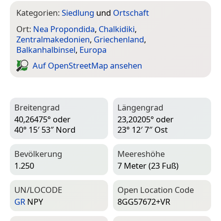
Kategorien:
Siedlung
und
Ortschaft
Ort:
Nea Propondida
,
Chalkidiki
,
Zentralmakedonien
,
Griechenland
,
Balkanhalbinsel
,
Europa
Auf Open­Street­Map ansehen
Breitengrad
Längengrad
40,26475° oder
23,20205° oder
40° 15′ 53″ Nord
23° 12′ 7″ Ost
Bevölkerung
Meereshöhe
1.250
7 Meter (23 Fuß)
UN/LOCODE
Open Location Code
GR
NPY
8GG57672+VR