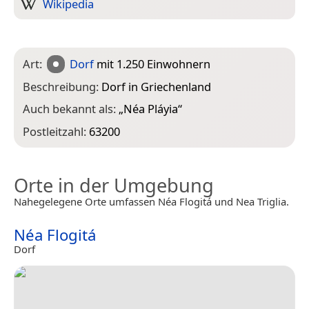
Wikipedia
Art:
Dorf
mit 1.250 Einwohnern
Beschreibung:
Dorf in Griechenland
Auch bekannt als:
„
Néa Pláyia
“
Postleitzahl:
63200
Orte in der Umgebung
Nahegelegene Orte umfassen Néa Flogitá und Nea Triglia.
Néa Flogitá
Dorf