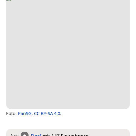
Foto:
PanSG
,
CC BY-SA 4.0
.
Art:
Dorf
mit 147 Einwohnern