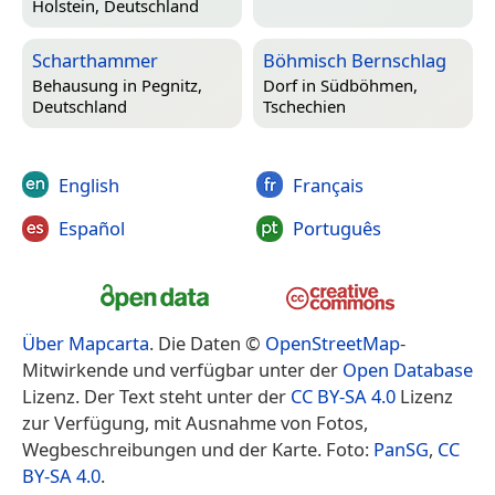
Holstein, Deutschland
Scharthammer
Böhmisch Bernschlag
Behausung in
Pegnitz,
Dorf in
Südböhmen,
Deutschland
Tschechien
English
Français
Español
Português
Über Mapcarta
. Die Daten ©
OpenStreetMap
-
Mitwirkende und verfügbar unter der
Open Database
Lizenz. Der Text steht unter der
CC BY-SA 4.0
Lizenz
zur Verfügung, mit Ausnahme von Fotos,
Wegbeschreibungen und der Karte. Foto:
PanSG
,
CC
BY-SA 4.0
.