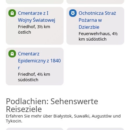
Cmentarze z I
Ochotnicza Straż
Wojny Światowej
Pożarna w
Dzierzbie
Friedhof, 3½ km
östlich
Feuerwehrhaus, 4½
km südöstlich
Cmentarz
Epidemiczny z 1840
r
Friedhof, 4½ km
südöstlich
Podlachien
: Sehenswerte
Reiseziele
Erfahren Sie mehr über Białystok, Suwałki, Augustów und
Tykocin.