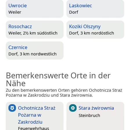
Uwrocie
Laskowiec
Weiler
Dorf
Rosochacz
Koziki Olszyny
Weiler, 2½ km südöstlich
Dorf, 3 km nordöstlich
Czernice
Dorf, 3 km nordwestlich
Bemerkenswerte Orte in der
Nähe
Zu den bemerkenswerten Orten gehören Ochotnicza Straż
Pożarna w Zaskrodziu und Stara żwirownia.
Ochotnicza Straż
Stara żwirownia
Pożarna w
Steinbruch
Zaskrodziu
Feuerwehrhaus