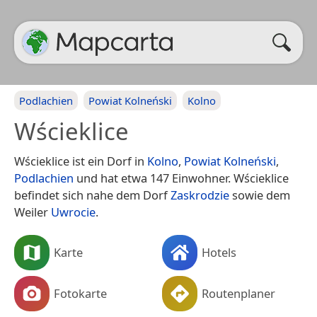
Podlachien
Powiat Kolneński
Kolno
Wścieklice
Wścieklice ist ein Dorf in
Kolno
,
Powiat Kolneński
,
Podlachien
und hat etwa 147 Einwohner. Wścieklice
befindet sich nahe dem Dorf
Zaskrodzie
sowie dem
Weiler
Uwrocie
.
Karte
Hotels
Fotokarte
Routenplaner