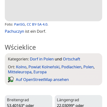
Foto:
PanSG
,
CC BY-SA 4.0
.
Pachuczyn
ist ein Dorf.
Wścieklice
Kategorien:
Dorf in Polen
und
Ortschaft
Ort:
Kolno
,
Powiat Kolneński
,
Podlachien
,
Polen
,
Mitteleuropa
,
Europa
Auf Open­Street­Map ansehen
Breitengrad
Längengrad
53,40163° oder
22,03099° oder