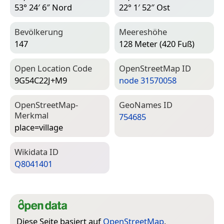
53° 24′ 6″ Nord
22° 1′ 52″ Ost
Bevölkerung
Meereshöhe
147
128 Meter (420 Fuß)
Open Location Code
Open­Street­Map ID
9G54C22J+M9
node 31570058
Open­Street­Map-
Geo­Names ID
Merkmal
754685
place=­village
Wiki­data ID
Q8041401
Diese Seite basiert auf
OpenStreetMap
,