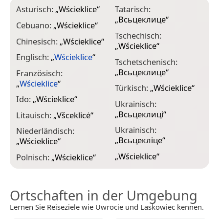
Asturisch:
„
Wścieklice
“
Tatarisch:
„
Всьцеклице
“
Cebuano:
„
Wścieklice
“
Tschechisch:
Chinesisch:
„
Wścieklice
“
„
Wścieklice
“
Englisch:
„
Wścieklice
“
Tschetschenisch:
„
Всьцеклице
“
Französisch:
„
Wścieklice
“
Türkisch:
„
Wścieklice
“
Ido:
„
Wścieklice
“
Ukrainisch:
„
Всьцеклиці
“
Litauisch:
„
Všceklicė
“
Ukrainisch:
Niederländisch:
„
Всьцекліце
“
„
Wścieklice
“
„
Wścieklice
“
Polnisch:
„
Wścieklice
“
Ortschaften in der Umgebung
Lernen Sie Reiseziele wie Uwrocie und Laskowiec kennen.