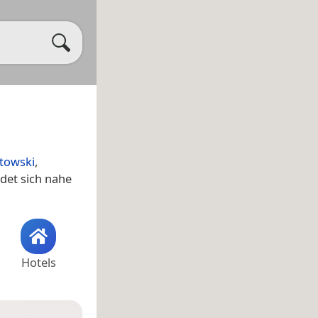
towski
,
det sich nahe
Hotels