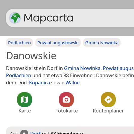
Podlachien
Powiat augustowski
Gmina Nowinka
Danowskie
Danowskie ist ein Dorf in
Gmina Nowinka
,
Powiat augus
Podlachien
und hat etwa 88 Einwohner. Danowskie befin
dem Dorf
Kopanica
sowie
Walne
.
Karte
Fotokarte
Routenplaner
Art:
Dorf
mit 88 Einwohnern